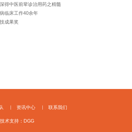
深得中医前辈诊治用药之精髓
病临床工作40余年
技成果奖
队
资讯中心
联系我们
技术支持：
DGG