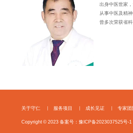
出身中医世家，
从事中医及精神
曾多次荣获省科
关于守仁
服务项目
成长见证
专家团
Copyright © 2023 备案号：
豫ICP备2023037525号-1